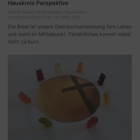
Hauskreis Perspektive
Bibel & Glaube
,
Gemeindeleben
,
Hauskreise
Von
IvhXUCwFbyEZZrqI
30. März 2020
Die Bibel ist unsere Gebrauchsanweisung fürs Leben
und steht im Mittelpunkt. Persönliches kommt dabei
nicht zu kurz.