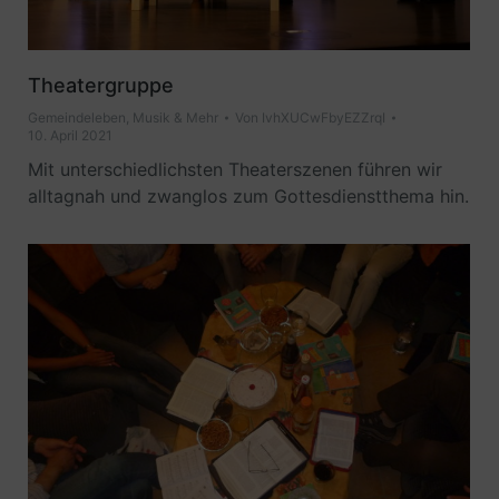
Theatergruppe
Gemeindeleben
,
Musik & Mehr
Von
IvhXUCwFbyEZZrqI
10. April 2021
Mit unterschiedlichsten Theaterszenen führen wir
alltagnah und zwanglos zum Gottesdienstthema hin.