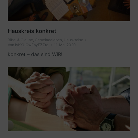
Hauskreis konkret
Bibel & Glaube
,
Gemeindeleben
,
Hauskreise
Von
IvhXUCwFbyEZZrqI
11. Mai 2020
konkret – das sind WIR!