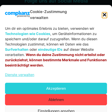
Folge uns auf Social Media
Cookie-Zustimmung
verwalten
Um dir ein optimales Erlebnis zu bieten, verwenden wir
Spenden
Technologien wie Cookies
, um Geräteinformationen zu
speichern und/oder darauf zuzugreifen. Wenn du diesen
Evang.-meth. Kirche Unteres Filstal
Technologien zustimmst, können wir Daten wie das
IBAN:
DE71 6105 0000 0002 0053 57
Surfverhalten
oder
eindeutige IDs
auf dieser Website
BIC:
GOPSDE6GXXX
verarbeiten.
Wenn du deine Zustimmung nicht erteilst oder
Verwendungszweck:
Spende
zurückziehst, können bestimmte Merkmale und Funktionen
beeinträchtigt werden.
Dienste verwalten
© COPYRIGHT 2020 – 2026 | DAS CREDO
CHURCHTOOLS
Akzeptieren
COOKIE-RICHTLINIE (EU)
DATENSCHUTZ
IMPRESSUM
KONTAKT
Ablehnen
Einstellungen ansehen
Klicke auf "Ich stimme zu", um Google