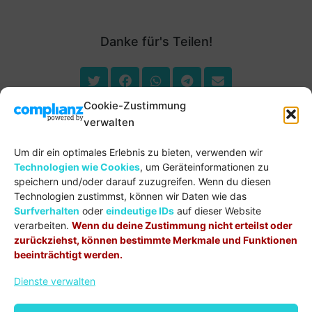
Danke für's Teilen!
Cookie-Zustimmung
verwalten
Um dir ein optimales Erlebnis zu bieten, verwenden wir
Technologien wie Cookies
, um Geräteinformationen zu
speichern und/oder darauf zuzugreifen. Wenn du diesen
Technologien zustimmst, können wir Daten wie das
Surfverhalten
oder
eindeutige IDs
auf dieser Website
verarbeiten.
Wenn du deine Zustimmung nicht erteilst oder
Hauskreis leben
zurückziehst, können bestimmte Merkmale und Funktionen
beeinträchtigt werden.
Dienste verwalten
Interesse? Kontaktiere uns jetzt!