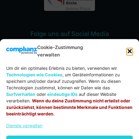
Folge uns auf Social Media
Cookie-Zustimmung
verwalten
Um dir ein optimales Erlebnis zu bieten, verwenden wir
Spenden
Technologien wie Cookies
, um Geräteinformationen zu
speichern und/oder darauf zuzugreifen. Wenn du diesen
Evang.-meth. Kirche Unteres Filstal
Technologien zustimmst, können wir Daten wie das
IBAN:
DE71 6105 0000 0002 0053 57
Surfverhalten
oder
eindeutige IDs
auf dieser Website
BIC:
GOPSDE6GXXX
verarbeiten.
Wenn du deine Zustimmung nicht erteilst oder
Verwendungszweck:
Spende
zurückziehst, können bestimmte Merkmale und Funktionen
beeinträchtigt werden.
Dienste verwalten
© COPYRIGHT 2020 – 2026 | DAS CREDO
CHURCHTOOLS