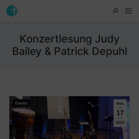
Inhalt
springen
Konzertlesung Judy
Bailey & Patrick Depuhl
Events
Nov.
17
2023