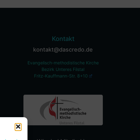
Kontakt
kontakt@dascredo.de
Evangelisch-methodistische Kirche
Bezirk Unteres Filstal
Fritz-Kauffmann-Str. 8+10