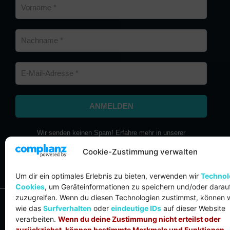
Wir senden keinen Spam! Erfahre mehr in unserer
Datenschutzerklärung
.
Cookie-Zustimmung verwalten
Um dir ein optimales Erlebnis zu bieten, verwenden wir
Technol
Cookies
, um Geräteinformationen zu speichern und/oder darau
zuzugreifen. Wenn du diesen Technologien zustimmst, können 
wie das
Surfverhalten
oder
eindeutige IDs
auf dieser Website
© COPYRIGHT 2020 – 2026 | DAS CREDO
verarbeiten.
Wenn du deine Zustimmung nicht erteilst oder
zurückziehst, können bestimmte Merkmale und Funktionen