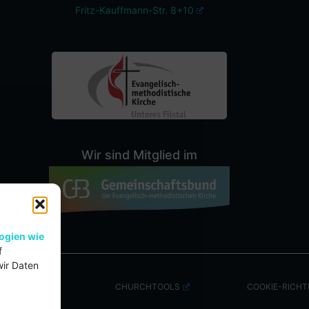
Fritz-Kauffmann-Str. 8+10
Wir sind Mitglied im
ogien wie
f
wir Daten
CHURCHTOOLS
COOKIE-RICHTL