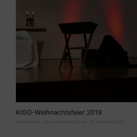
KIGO-Weihnachtsfeier 2019
Gottesdienste
Von
IvhXUCwFbyEZZrqI
22. Dezember 2019