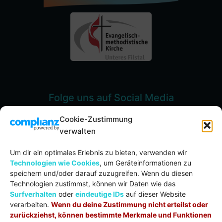
Folge uns auf Social Media
Cookie-Zustimmung
verwalten
Um dir ein optimales Erlebnis zu bieten, verwenden wir
Spenden
Technologien wie Cookies
, um Geräteinformationen zu
speichern und/oder darauf zuzugreifen. Wenn du diesen
Evang.-meth. Kirche Unteres Filstal
Technologien zustimmst, können wir Daten wie das
IBAN:
DE71 6105 0000 0002 0053 57
Surfverhalten
oder
eindeutige IDs
auf dieser Website
BIC:
GOPSDE6GXXX
verarbeiten.
Wenn du deine Zustimmung nicht erteilst oder
Verwendungszweck:
Spende
zurückziehst, können bestimmte Merkmale und Funktionen