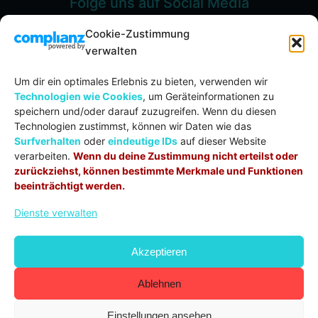
Folge uns auf Social Media
Cookie-Zustimmung
verwalten
Um dir ein optimales Erlebnis zu bieten, verwenden wir
Spenden
Technologien wie Cookies
, um Geräteinformationen zu
speichern und/oder darauf zuzugreifen. Wenn du diesen
Evang.-meth. Kirche Unteres Filstal
Technologien zustimmst, können wir Daten wie das
IBAN:
DE71 6105 0000 0002 0053 57
Surfverhalten
oder
eindeutige IDs
auf dieser Website
BIC:
GOPSDE6GXXX
verarbeiten.
Wenn du deine Zustimmung nicht erteilst oder
Verwendungszweck:
Spende
zurückziehst, können bestimmte Merkmale und Funktionen
beeinträchtigt werden.
Dienste verwalten
© COPYRIGHT 2020 – 2026 | DAS CREDO
CHURCHTOOLS
Akzeptieren
COOKIE-RICHTLINIE (EU)
DATENSCHUTZ
IMPRESSUM
KONTAKT
Ablehnen
Einstellungen ansehen
Klicke auf "Ich stimme zu", um Google