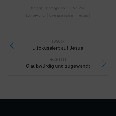
Category:
Uncategorized
1. Mai 2026
Schlagwörter:
Gemeindekompass
Impulse
ZURÜCK
…fokussiert auf Jesus
NÄCHSTES
Glaubwürdig und zugewandt